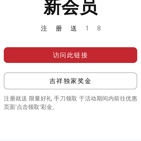
新会员
注册送18
访问此链接
吉祥独家奖金
注册就送 限量好礼 手刀领取 于活动期间内前往优惠
页面”点击领取”彩金。