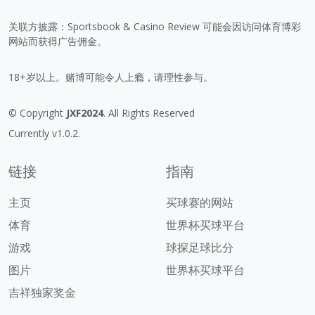
关联方披露：Sportsbook & Casino Review 可能会因访问体育博彩
网站而获得广告佣金。
18+岁以上。赌博可能令人上瘾，请理性参与。
© Copyright
JXF2024
. All Rights Reserved
Currently v1.0.2.
链接
指南
主页
买球赛的网站
体育
世界杯买球平台
游戏
球探足球比分
图片
世界杯买球平台
吉祥独家奖金