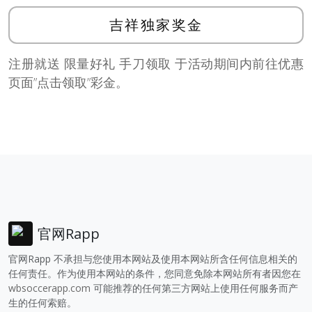
吉祥独家奖金
注册就送 限量好礼 手刀领取 于活动期间内前往优惠
页面”点击领取”彩金。
官网Rapp
官网Rapp 不承担与您使用本网站及使用本网站所含任何信息相关的
任何责任。作为使用本网站的条件，您同意免除本网站所有者因您在
wbsoccerapp.com
可能推荐的任何第三方网站上使用任何服务而产
生的任何索赔。