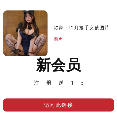
独家：12月抢手女孩图片
图片
新会员
注册送18
访问此链接