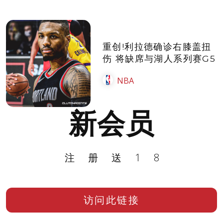
重创!利拉德确诊右膝盖扭
伤 将缺席与湖人系列赛G5
NBA
新会员
注册送18
访问此链接