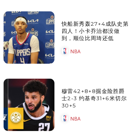
快船新秀轰27+4成队史第
四人！小卡乔治都没做
到，顺位比周琦还低
NBA
穆雷42+8+8掘金险胜爵
士2-3 约基奇31+6米切尔
30+5
NBA