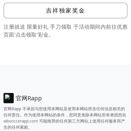
吉祥独家奖金
注册就送 限量好礼 手刀领取 于活动期间内前往优惠
页面”点击领取”彩金。
官网Rapp
官网Rapp 不承担与您使用本网站及使用本网站所含任何信息相关的
任何责任。作为使用本网站的条件，您同意免除本网站所有者因您在
wbsoccerapp.com
可能推荐的任何第三方网站上使用任何服务而产
生的任何索赔。