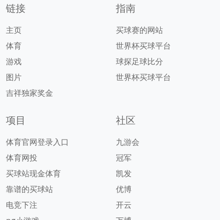
链接
指南
主页
买球赛的网站
体育
世界杯买球平台
游戏
球探足球比分
图片
世界杯买球平台
吉祥独家奖金
项目
社区
体育官网登录入口
九游会
体育网投
冠军
买球站现金体育
凯发
靠谱的买球站
优博
电竞下注
开云