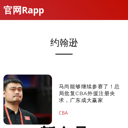
官网Rapp
约翰逊
马尚能够继续参赛了！总
局批复CBA外援注册央
求，广东成大赢家
CBA