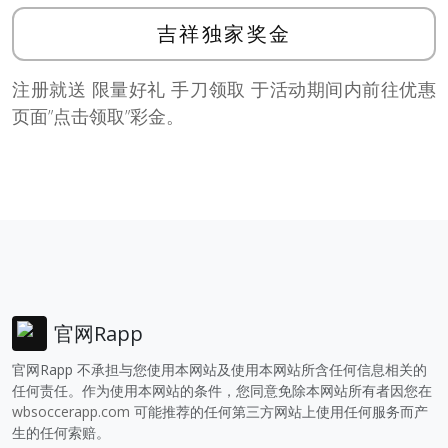
吉祥独家奖金
注册就送 限量好礼 手刀领取 于活动期间内前往优惠
页面”点击领取”彩金。
官网Rapp
官网Rapp 不承担与您使用本网站及使用本网站所含任何信息相关的
任何责任。作为使用本网站的条件，您同意免除本网站所有者因您在
wbsoccerapp.com
可能推荐的任何第三方网站上使用任何服务而产
生的任何索赔。