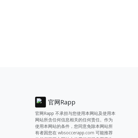
官网Rapp
官网Rapp 不承担与您使用本网站及使用本
网站所含任何信息相关的任何责任。作为
使用本网站的条件，您同意免除本网站所
有者因您在
wbsoccerapp.com
可能推荐