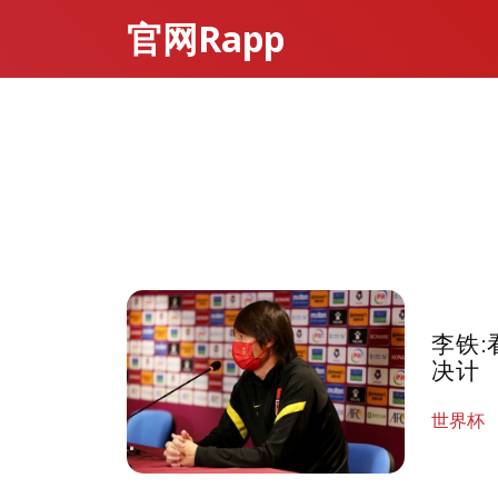
官网Rapp
李铁
决计
世界杯