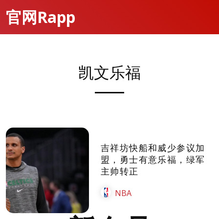
官网Rapp
凯文乐福
吉祥坊快船和威少参议加
盟，勇士有意乐福，绿军
主帅转正
NBA