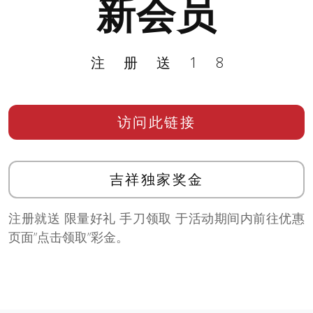
新会员
注册送18
访问此链接
吉祥独家奖金
注册就送 限量好礼 手刀领取 于活动期间内前往优惠
页面”点击领取”彩金。