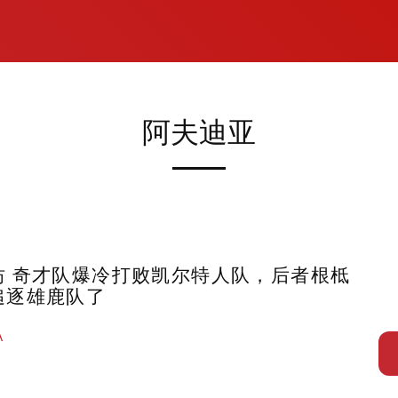
阿夫迪亚
坊 奇才队爆冷打败凯尔特人队，后者根柢
追逐雄鹿队了
A