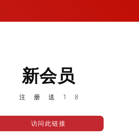
新会员
注册送18
访问此链接