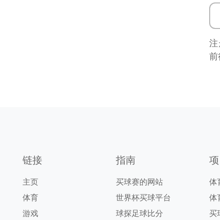
注
前
链接
指南
项
主页
买球赛的网站
体
体育
世界杯买球平台
体
游戏
球探足球比分
买