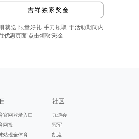
吉祥独家奖金
册就送 限量好礼 手刀领取 于活动期间内
往优惠页面”点击领取”彩金。
目
社区
育官网登录入口
九游会
育网投
冠军
球站现金体育
凯发