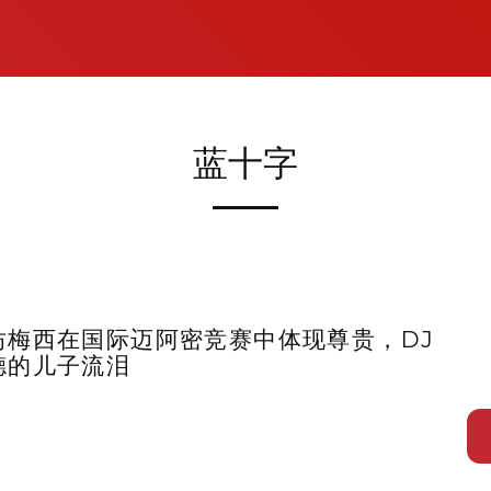
蓝十字
坊梅西在国际迈阿密竞赛中体现尊贵，DJ
德的儿子流泪