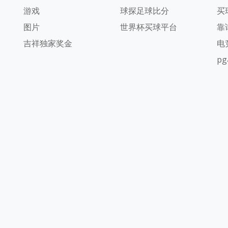
游戏
球探足球比分
买
图片
世界杯买球平台
靠
吉祥独家奖金
电
p