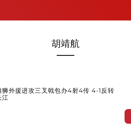
胡靖航
狮外援进攻三叉戟包办4射4传 4-1反转
长江