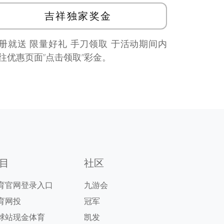
吉祥独家奖金
册就送 限量好礼 手刀领取 于活动期间内
往优惠页面”点击领取”彩金。
目
社区
育官网登录入口
九游会
育网投
冠军
球站现金体育
凯发