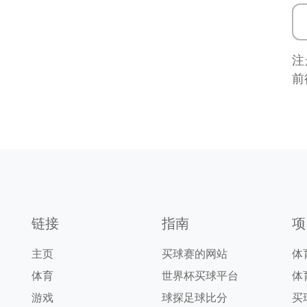
注
前
链接
指南
项
主页
买球赛的网站
体
体育
世界杯买球平台
体
游戏
球探足球比分
买