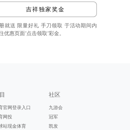
吉祥独家奖金
册就送 限量好礼 手刀领取 于活动期间内
往优惠页面”点击领取”彩金。
目
社区
育官网登录入口
九游会
育网投
冠军
球站现金体育
凯发