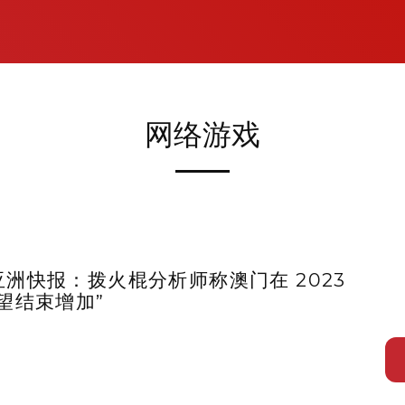
网络游戏
亚洲快报：拨火棍分析师称澳门在 2023
望结束增加”