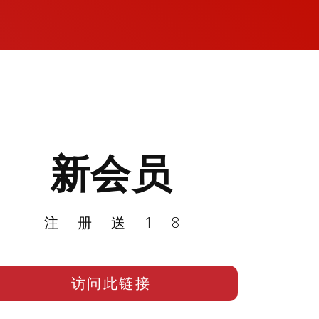
新会员
注册送18
访问此链接