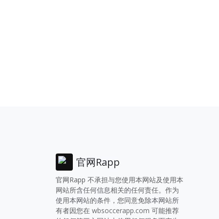
官网Rapp
官网Rapp 不承担与您使用本网站及使用本
网站所含任何信息相关的任何责任。作为
使用本网站的条件，您同意免除本网站所
有者因您在
wbsoccerapp.com
可能推荐