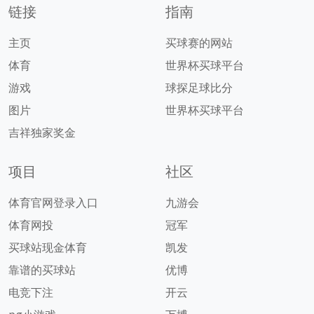
链接
指南
主页
买球赛的网站
体育
世界杯买球平台
游戏
球探足球比分
图片
世界杯买球平台
吉祥独家奖金
项目
社区
体育官网登录入口
九游会
体育网投
冠军
买球站现金体育
凯发
靠谱的买球站
优博
电竞下注
开云