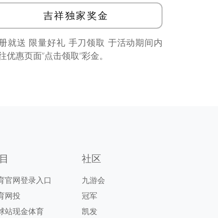
吉祥独家奖金
册就送 限量好礼 手刀领取 于活动期间内
往优惠页面”点击领取”彩金。
目
社区
育官网登录入口
九游会
育网投
冠军
球站现金体育
凯发