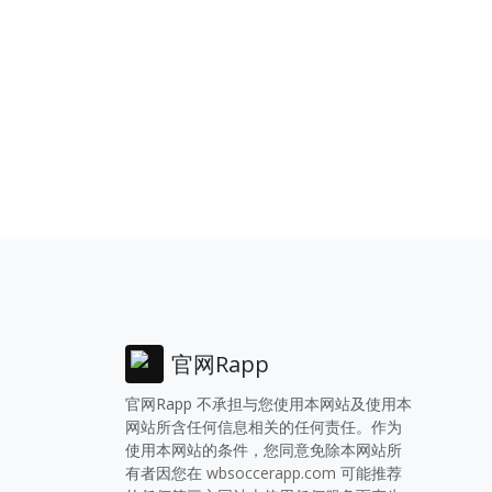
官网Rapp
官网Rapp 不承担与您使用本网站及使用本
网站所含任何信息相关的任何责任。作为
使用本网站的条件，您同意免除本网站所
有者因您在
wbsoccerapp.com
可能推荐