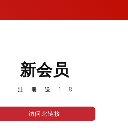
新会员
注册送18
访问此链接