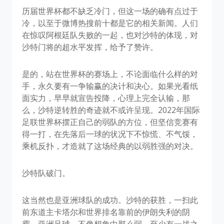
历届世界杯都不缺乏冷门，但这一场的确有点过于
冷，以至于微博热搜前十都是它的相关新闻。人们
在惊叹阿根廷队失败的一起，也对沙特的体现，对
沙特门将的超水平发挥，给予了赞许。
是的，站在世界杯的赛场上，不论面临什么样的对
手，永久要有一争输赢的决计和决心。如果光看纸
面实力，早早就宣告投降，心理上完全认输，那
么，沙特逆转胜的奇迹就不或许呈现。2022年国际
足联世界杯摆正自己的弱队的方位，但坚信竞赛有
得一打，在先落后一球的状况下不惊慌、不气馁，
乘机反扑，才造就了这场经典的以弱胜强的对决。
沙特队破门。
这当然也是亚洲球队的成功。沙特的获胜，一扫此
前东道主卡塔尔和世界排名靠前的伊朗失利的阴