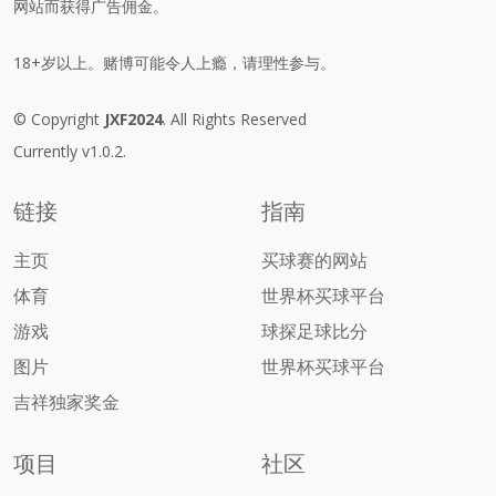
网站而获得广告佣金。
18+岁以上。赌博可能令人上瘾，请理性参与。
© Copyright
JXF2024
. All Rights Reserved
Currently v1.0.2.
链接
指南
主页
买球赛的网站
体育
世界杯买球平台
游戏
球探足球比分
图片
世界杯买球平台
吉祥独家奖金
项目
社区