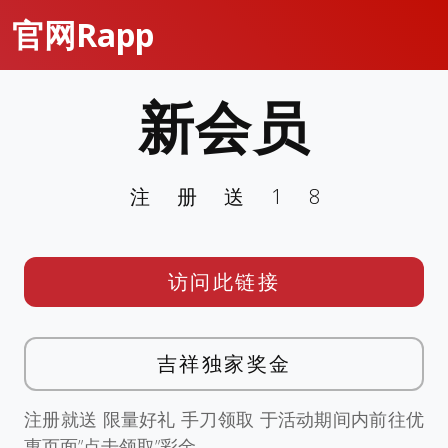
官网Rapp
新会员
注册送18
访问此链接
吉祥独家奖金
注册就送 限量好礼 手刀领取 于活动期间内前往优
惠页面”点击领取”彩金。