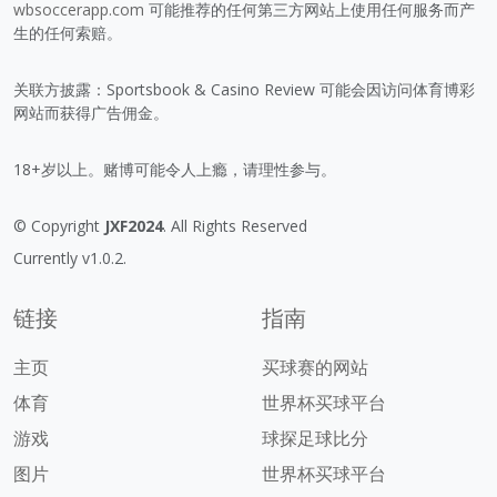
wbsoccerapp.com
可能推荐的任何第三方网站上使用任何服务而产
生的任何索赔。
关联方披露：Sportsbook & Casino Review 可能会因访问体育博彩
网站而获得广告佣金。
18+岁以上。赌博可能令人上瘾，请理性参与。
© Copyright
JXF2024
. All Rights Reserved
Currently v1.0.2.
链接
指南
主页
买球赛的网站
体育
世界杯买球平台
游戏
球探足球比分
图片
世界杯买球平台