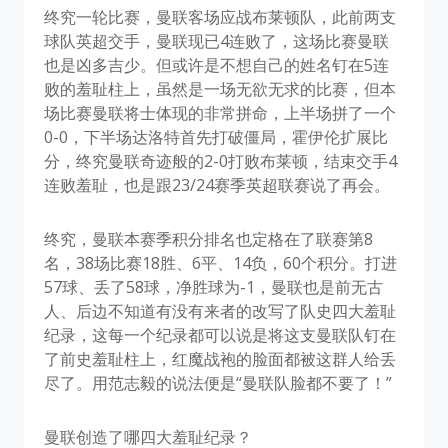
终究一轮比赛，曼联客场应战布莱顿队，此前两支
球队英超交手，曼联现已4连败了，这场比赛曼联
也是凶多吉少。但或许是不想自己的姓名钉在5连
败的羞耻柱上，虽然是一场无欲无求的比赛，但本
场比赛曼联将士体现的非常拼命，上半场拼了一个
0-0，下半场达洛特首先打破僵局，霍伊伦扩展比
分，终究曼联奇迹般的2-0打败布莱顿，结束交手4
连败羞耻，也是跟23/24赛季英超联赛说了再会。
终究，曼联本赛季积分排名也定格在了联赛第8
名，38场比赛18胜、6平、14负，60个积分。打进
57球、丢了58球，净胜球为-1，曼联也是前无古
人、后边不知道有没有来者的改写了队史四大羞耻
纪录，这每一个纪录都可以说是将这支曼联队钉在
了前史羞耻柱上，红魔战袍的脸面都被这群人给丢
尽了。用范志毅的说法便是“曼联队脸都不要了！”
曼联创造了哪四大羞耻纪录？