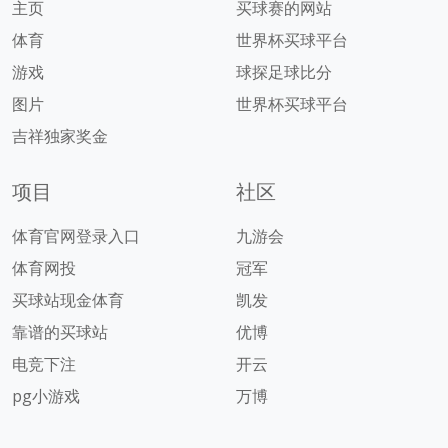
主页
买球赛的网站
体育
世界杯买球平台
游戏
球探足球比分
图片
世界杯买球平台
吉祥独家奖金
项目
社区
体育官网登录入口
九游会
体育网投
冠军
买球站现金体育
凯发
靠谱的买球站
优博
电竞下注
开云
pg小游戏
万博