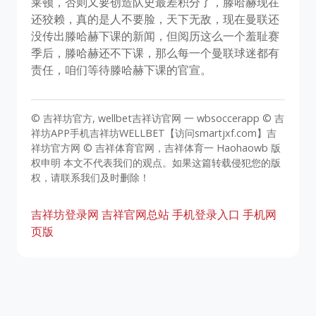
莱顿，否则又要创造队史最差积分了，滕哈赫现在
还狡赖，真的是人不要脸，天下无敌，现在曼联还
没传出滕哈赫下课的新闻，但阅历这么一个羞耻赛
季后，滕哈赫还不下课，那么每一个曼联球迷都有
责任，咱们等待滕哈赫下课的官宣。
© 吉祥坊官方, wellbet吉祥访官网 一 wbsoccerapp © 吉
祥坊APP手机吉祥坊WELLBET【访问smartjxf.com】吉
祥坊官方网 © 吉祥体育官网，吉祥体育一 Haohaowb 版
权申明 本文不代表我们的观点。如果这篇转载侵犯您的版
权，请联系我们及时删除！
吉祥坊登录网
吉祥官网总站
手机登录入口
手机网
页版