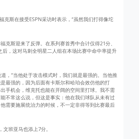
福克斯在接受ESPN采访时表示，“虽然我们打得像坨
福克斯迎来了反弹。在系列赛首秀中合计仅得21分、
中）之后，这对马刺全明星二人组在本场比赛中命中率提升
时说道，“当他处于攻击模式时，我们就是最强的。当他推
能是最强的，因为后面有卡斯尔和哈珀会效仿他的打
得出手机会，维克托也能在开阔的空间里打球。我不需
可能不常这么说，但这是事实：他在我们球队从未有过
了他需要施展统治力的时候，不一定非得等到比赛最后
，文班亚马也添上7分。