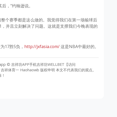
其后，”约翰逊说。
我们整个赛季都是这么做的。我觉得我们在第一场输球后
1，并且立刻解决了问题。这就是支撑我们今晚表现的
为17胜5负，
http://jxfasia.com/
这是NBA中最好的。
erapp © 吉祥坊APP手机吉祥坊WELLBET【访问
网，吉祥体育一 Haohaowb 版权申明 本文不代表我们的观点。
除！