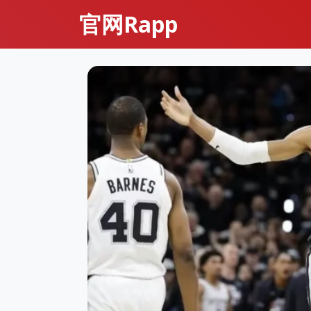
官网Rapp