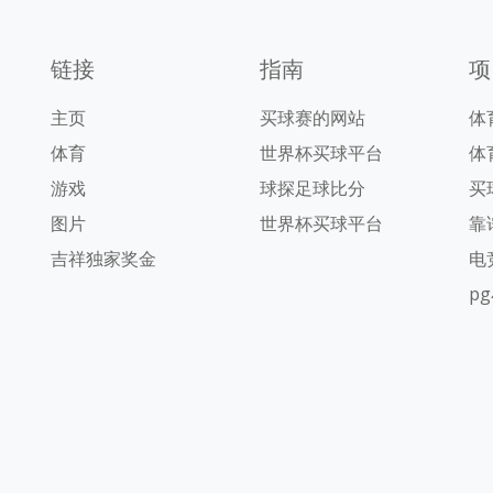
链接
指南
项
主页
买球赛的网站
体
体育
世界杯买球平台
体
游戏
球探足球比分
买
图片
世界杯买球平台
靠
吉祥独家奖金
电
p