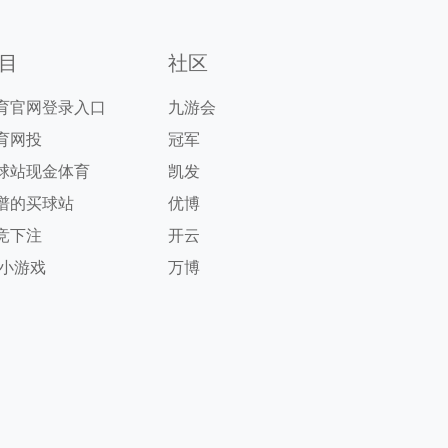
目
社区
育官网登录入口
九游会
育网投
冠军
球站现金体育
凯发
谱的买球站
优博
竞下注
开云
g小游戏
万博