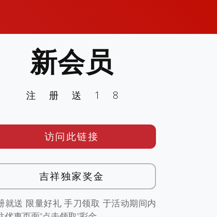
新会员
注册送18
访问此链接
吉祥独家奖金
册就送 限量好礼 手刀领取 于活动期间内
往优惠页面”点击领取”彩金。