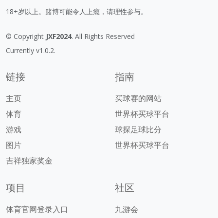
18+岁以上。赌博可能令人上瘾，请理性参与。
© Copyright
JXF2024
. All Rights Reserved
Currently v1.0.2.
链接
指南
主页
买球赛的网站
体育
世界杯买球平台
游戏
球探足球比分
图片
世界杯买球平台
吉祥独家奖金
项目
社区
体育官网登录入口
九游会