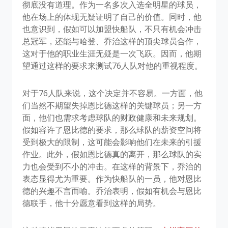
彻底没有道理。作为一名多次入选全明星的球员，
他在场上的体现无疑证明了自己的价值。同时，他
也意识到，假如可以加盟快船队，不只有机会冲击
总冠军，还能与哈登、乔治这样的顶尖球员合作，
这对于他的职业生涯无疑是一次飞跃。因而，他期
望通过这样的要求来测试76人队对他的重视程度。
对于76人队来说，这个决定并不容易。一方面，他
们当然不期望失掉恩比德这样的关键球员；另一方
面，他们也需求考虑球队的财政健康和未来规划。
假如容许了恩比德的要求，那么球队的薪资空间将
受到极大的限制，这可能会影响他们在未来的引援
作业。此外，假如恩比德真的离开，那么球队的实
力也会受到不小的冲击。在这样的背景下，乔治的
表态显得尤为重要。作为快船队的一员，他对恩比
德的兴趣不言而喻。乔治表明，假如有机会与恩比
德联手，他十分愿意看到这样的局势。