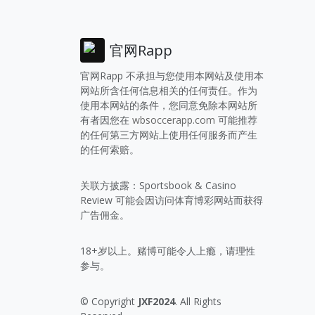
官网Rapp
官网Rapp 不承担与您使用本网站及使用本
网站所含任何信息相关的任何责任。作为
使用本网站的条件，您同意免除本网站所
有者因您在
wbsoccerapp.com
可能推荐
的任何第三方网站上使用任何服务而产生
的任何索赔。
关联方披露：Sportsbook & Casino
Review 可能会因访问体育博彩网站而获得
广告佣金。
18+岁以上。赌博可能令人上瘾，请理性
参与。
© Copyright
JXF2024
. All Rights