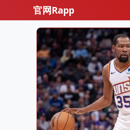
官网Rapp