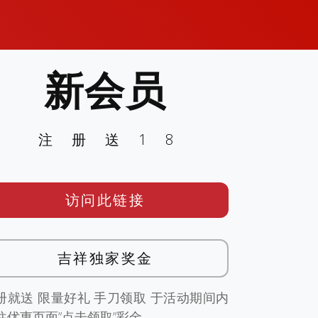
新会员
注册送18
访问此链接
吉祥独家奖金
册就送 限量好礼 手刀领取 于活动期间内
往优惠页面”点击领取”彩金。