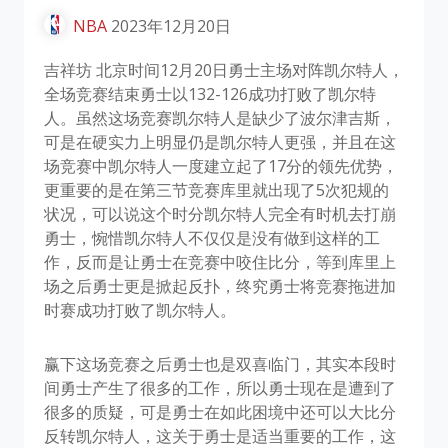
NBA
2023年12月20日
吉祥坊 北京时间12月20日勇士主场对阵凯尔特人，
全场竞赛结束勇士以132-126成功打败了凯尔特
人。虽然这场竞赛凯尔特人是缺少了波尔津吉斯，
可是在硬实力上明显仍是凯尔特人更强，并且在这
场竞赛中凯尔特人一度建立起了17分的领先优势，
更重要的是在第三节竞赛库里就出现了5次犯规的
状况，可以说这个时分凯尔特人完全有时机去打崩
勇士，惋惜凯尔特人不仅仅是没有做到这样的工
作，反而是让勇士在竞赛中咬住比分，等到库里上
场之后勇士更是掀起反扑，终究勇士将竞赛拖进加
时赛成功打败了凯尔特人。
赢下这场竞赛之后勇士也是双喜临门，其实本段时
间勇士产生了很多的工作，所以勇士现在是遭到了
很多的质疑，可是勇士在如此困境中还可以大比分
反转凯尔特人，这关于勇士是适当重要的工作，这