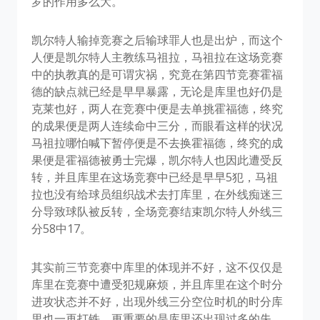
罗的作用多么大。
凯尔特人输掉竞赛之后输球罪人也是出炉，而这个
人便是凯尔特人主教练马祖拉，马祖拉在这场竞赛
中的执教真的是可谓灾祸，究竟在第四节竞赛霍福
德的缺点就已经是早早暴露，无论是库里也好仍是
克莱也好，两人在竞赛中便是去单挑霍福德，终究
的成果便是两人连续命中三分，而眼看这样的状况
马祖拉哪怕喊下暂停便是不去换霍福德，终究的成
果便是霍福德被勇士完爆，凯尔特人也因此遭受反
转，并且库里在这场竞赛中已经是早早5犯，马祖
拉也没有给球员组织战术去打库里，在外线痴迷三
分导致球队被反转，全场竞赛结束凯尔特人外线三
分58中17。
其实前三节竞赛中库里的体现并不好，这不仅仅是
库里在竞赛中遭受犯规麻烦，并且库里在这个时分
进攻状态并不好，出现外线三分空位时机的时分库
里也一再打铁，更重要的是库里还出现过多的失