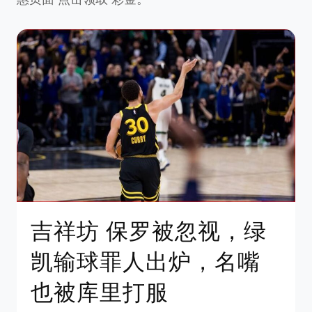
吉祥坊 保罗被忽视，绿
凯输球罪人出炉，名嘴
也被库里打服