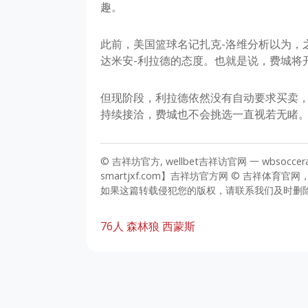
趣。
此前，美国篮球名记扎克-洛维分析以为，
达米安-利拉德的态度。也就是说，费城将
但现阶段，利拉德依然没有自动要求买卖
持续接洽，费城也不会挑选一直视若无睹
© 吉祥坊官方, wellbet吉祥访官网 一 wbsocc
smartjxf.com】吉祥坊官方网 © 吉祥体育官
如果这篇转载侵犯您的版权，请联系我们及时删
76人
森林狼
西蒙斯