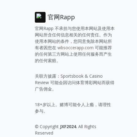
官网Rapp
官网Rapp 不承担与您使用本网站及使用本
网站所含任何信息相关的任何责任。作为
使用本网站的条件，您同意免除本网站所
有者因您在
wbsoccerapp.com
可能推荐
的任何第三方网站上使用任何服务而产生
的任何索赔。
关联方披露：Sportsbook & Casino
Review 可能会因访问体育博彩网站而获得
广告佣金。
18+岁以上。赌博可能令人上瘾，请理性
参与。
© Copyright
JXF2024
. All Rights
Reserved