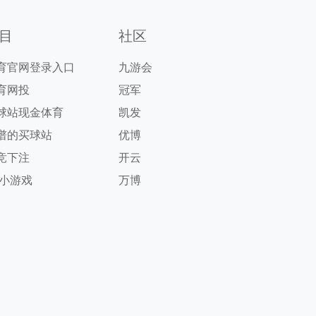
目
社区
育官网登录入口
九游会
育网投
冠军
球站现金体育
凯发
谱的买球站
优博
竞下注
开云
g小游戏
万博