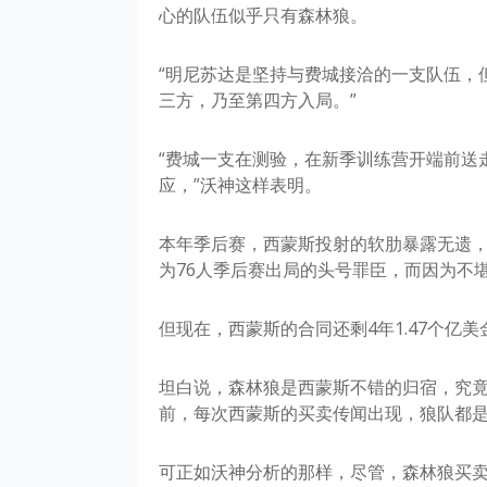
心的队伍似乎只有森林狼。
“明尼苏达是坚持与费城接洽的一支队伍，
三方，乃至第四方入局。”
“费城一支在测验，在新季训练营开端前送
应，”沃神这样表明。
本年季后赛，西蒙斯投射的软肋暴露无遗，
为76人季后赛出局的头号罪臣，而因为不
但现在，西蒙斯的合同还剩4年1.47个亿
坦白说，森林狼是西蒙斯不错的归宿，究竟
前，每次西蒙斯的买卖传闻出现，狼队都
可正如沃神分析的那样，尽管，森林狼买