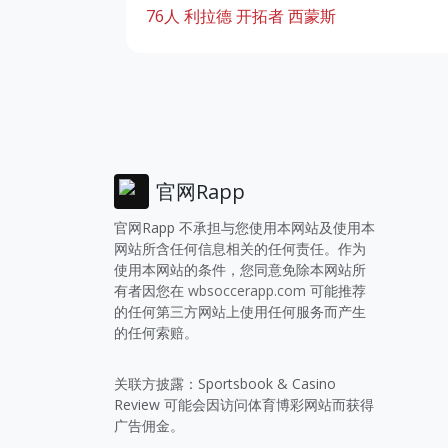
76人
利拉德
开拓者
西蒙斯
官网Rapp
官网Rapp 不承担与您使用本网站及使用本
网站所含任何信息相关的任何责任。作为
使用本网站的条件，您同意免除本网站所
有者因您在
wbsoccerapp.com
可能推荐
的任何第三方网站上使用任何服务而产生
的任何索赔。
关联方披露：Sportsbook & Casino
Review 可能会因访问体育博彩网站而获得
广告佣金。