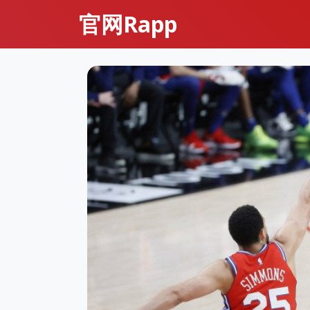
官网Rapp