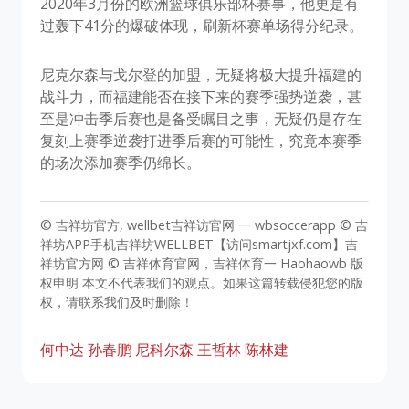
2020年3月份的欧洲篮球俱乐部杯赛事，他更是有
过轰下41分的爆破体现，刷新杯赛单场得分纪录。
尼克尔森与戈尔登的加盟，无疑将极大提升福建的
战斗力，而福建能否在接下来的赛季强势逆袭，甚
至是冲击季后赛也是备受瞩目之事，无疑仍是存在
复刻上赛季逆袭打进季后赛的可能性，究竟本赛季
的场次添加赛季仍绵长。
© 吉祥坊官方, wellbet吉祥访官网 一 wbsoccerapp © 吉
祥坊APP手机吉祥坊WELLBET【访问smartjxf.com】吉
祥坊官方网 © 吉祥体育官网，吉祥体育一 Haohaowb 版
权申明 本文不代表我们的观点。如果这篇转载侵犯您的版
权，请联系我们及时删除！
何中达
孙春鹏
尼科尔森
王哲林
陈林建