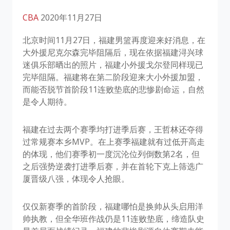
CBA
2020年11月27日
北京时间11月27日，福建男篮再度迎来好消息，在
大外援尼克尔森完毕阻隔后，现在依据福建浔兴球
迷俱乐部晒出的照片，福建小外援戈尔登同样现已
完毕阻隔。福建将在第二阶段迎来大小外援加盟，
而能否脱节首阶段11连败垫底的悲惨剧命运，自然
是令人期待。
福建在过去两个赛季均打进季后赛，王哲林还夺得
过常规赛本乡MVP。在上赛季福建就有过低开高走
的体现，他们赛季初一度沉沦位列倒数第2名，但
之后强势逆袭打进季后赛，并在首轮下克上筛选广
厦晋级八强，体现令人抢眼。
仅仅新赛季的首阶段，福建哪怕是换帅从头启用洋
帅执教，但全华班作战仍是11连败垫底，缔造队史